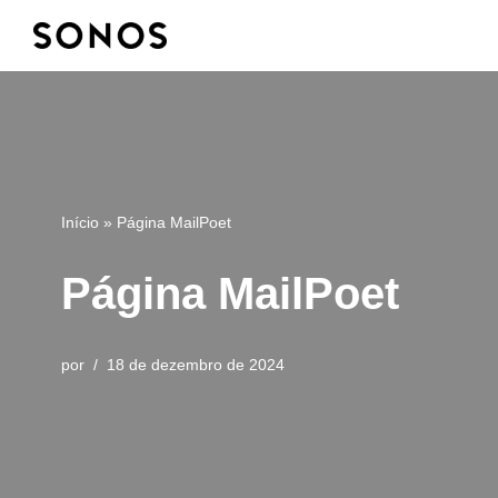
Pular
para
o
conteúdo
Início
»
Página MailPoet
Página MailPoet
por
18 de dezembro de 2024