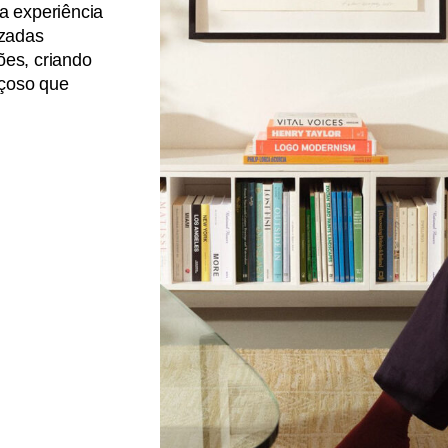
a experiência
izadas
ões, criando
çoso que