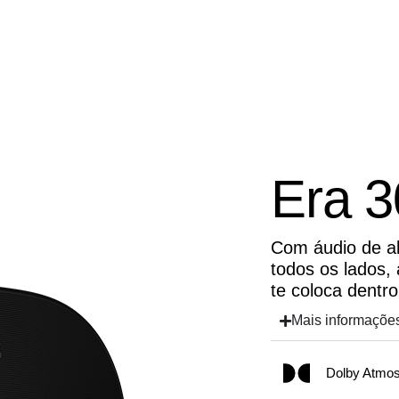
Era 3
Com áudio de al
todos os lados,
te coloca dentr
Mais informaçõe
Dolby Atmo