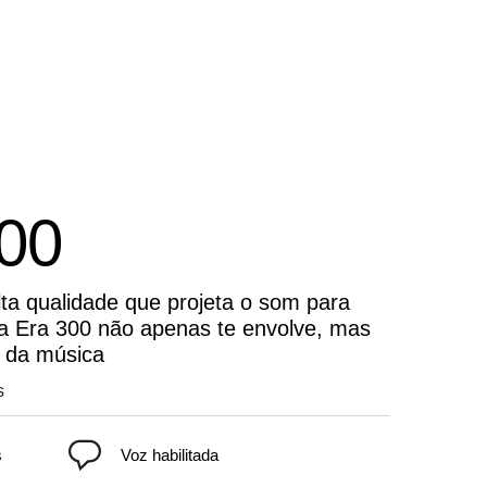
00
ta qualidade que projeta o som para
 a Era 300 não apenas te envolve, mas
o da música
s
s
Voz habilitada