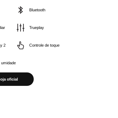
Bluetooth
iar
Trueplay
ay 2
Controle de toque
à umidade
ja oficial