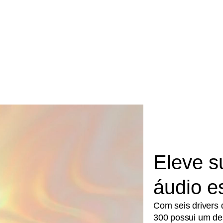
Eleve s
áudio e
Com seis drivers 
300 possui um des